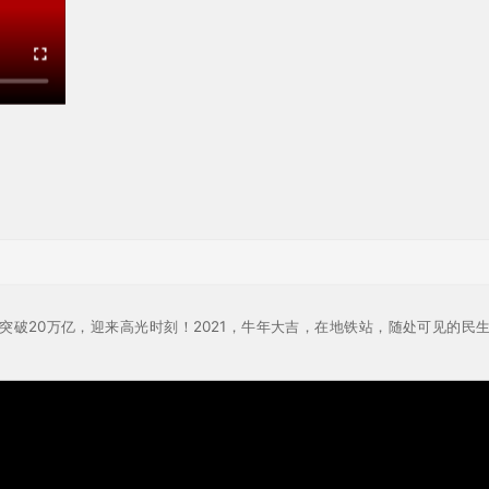
次突破20万亿，迎来高光时刻！2021，牛年大吉，在地铁站，随处可见的民