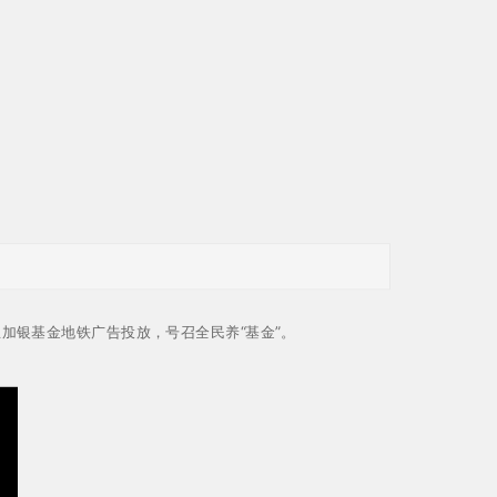
生加银基金地铁广告投放，号召全民养“基金”。